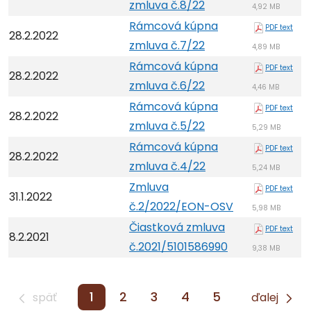
zmluva č.8/22
4,92 MB
Rámcová kúpna
PDF text
28.2.2022
zmluva č.7/22
4,89 MB
Rámcová kúpna
PDF text
28.2.2022
zmluva č.6/22
4,46 MB
Rámcová kúpna
PDF text
28.2.2022
zmluva č.5/22
5,29 MB
Rámcová kúpna
PDF text
28.2.2022
zmluva č.4/22
5,24 MB
Zmluva
PDF text
31.1.2022
č.2/2022/EON-OSV
5,98 MB
Čiastková zmluva
PDF text
8.2.2021
č.2021/5101586990
9,38 MB
1
2
3
4
5
späť
ďalej