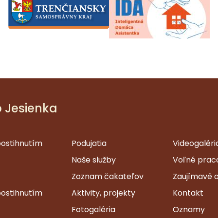
b Jesienka
postihnutím
Podujatia
Videogaléri
Naše služby
Voľné prac
Zoznam čakateľov
Zaujímavé 
postihnutím
Aktivity, projekty
Kontakt
Fotogaléria
Oznamy