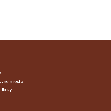
a
ovné miesta
odkazy