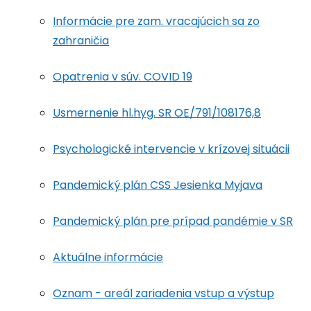
Informácie pre zam. vracajúcich sa zo
zahraničia
Opatrenia v súv. COVID 19
Usmernenie hl.hyg. SR OE/791/108176,8
Psychologické intervencie v krízovej situácii
Pandemický plán CSS Jesienka Myjava
Pandemický plán pre prípad pandémie v SR
Aktuálne informácie
Oznam - areál zariadenia vstup a výstup