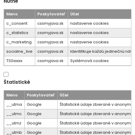
Nutné
Meno
Poskytovateľ
Účel
c_consent
cssmyjava.sk
nastavenie cookies
c_statistics
cssmyjava.sk
nastavenie cookies
c_marketing
cssmyjava.sk
nastavenie cookies
socialne_live
cssmyjava.sk
Identifikuje každú jedinečnú n
TS0xxxxx
cssmyjava.sk
Systémová cookies
Štatistické
Meno
Poskytovateľ
Účel
__utma
Google
Štatistické údaje zbierané v anonymne
__utmc
Google
Štatistické údaje zbierané v anonymne
__utmz
Google
Štatistické údaje zbierané v anonymne
__utmb
Google
Štatistické údaje zbierané v anonymne